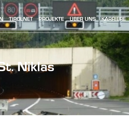
N
TIROLNET
PROJEKTE
ÜBER UNS
KARRIERE
St. Niklas