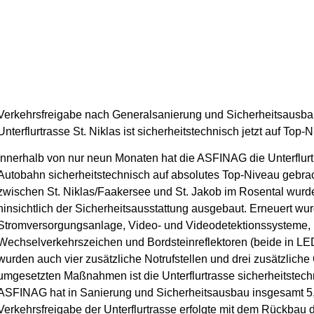
Verkehrsfreigabe nach Generalsanierung und Sicherheitsausbau
Unterflurtrasse St. Niklas ist sicherheitstechnisch jetzt auf Top-
Innerhalb von nur neun Monaten hat die ASFINAG die Unterflurt
Autobahn sicherheitstechnisch auf absolutes Top-Niveau gebrac
zwischen St. Niklas/Faakersee und St. Jakob im Rosental wurde
hinsichtlich der Sicherheitsausstattung ausgebaut. Erneuert w
Stromversorgungsanlage, Video- und Videodetektionssysteme, 
Wechselverkehrszeichen und Bordsteinreflektoren (beide in LED-
wurden auch vier zusätzliche Notrufstellen und drei zusätzlic
umgesetzten Maßnahmen ist die Unterflurtrasse sicherheitstech
ASFINAG hat in Sanierung und Sicherheitsausbau insgesamt 5,2 M
Verkehrsfreigabe der Unterflurtrasse erfolgte mit dem Rückbau